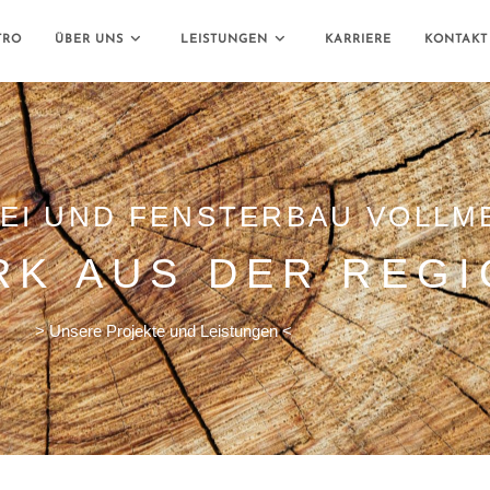
TRO
ÜBER UNS
LEISTUNGEN
KARRIERE
KONTAKT
EI UND FENSTERBAU VOLLM
K AUS DER REGI
> Unsere Projekte und Leistungen <