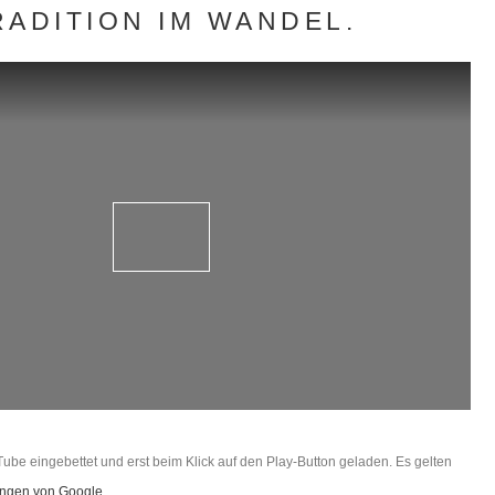
RADITION IM WANDEL.
ube eingebettet und erst beim Klick auf den Play-Button geladen. Es gelten
ngen von Google
.