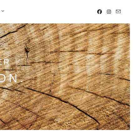
ER
ON.