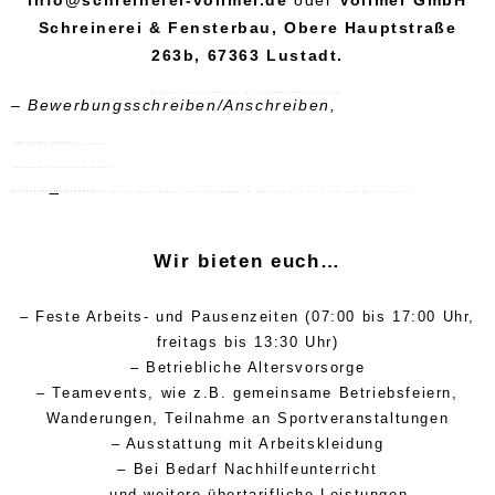
info@schreinerei-vollmer.de
oder
Vollmer GmbH
Schreinerei & Fensterbau, Obere Hauptstraße
263b, 67363 Lustadt.
Wir benötigen folgende Informationen, um eure Bewerbung bearbeiten zu können:
– Bewerbungsschreiben/Anschreiben,
– Tabellarischer Lebenslauf,
– Kopie deines letzten Schulzeugnisses,
– Bescheinigungen von Praktika als Kopie
Wir sind übrigens bei Instagram aktiv!
Ihr könnt gerne
hier
vorbeischauen, uns folgen und so einen Einblick in unsere Arbeit bekommen. Bei Fragen könnt ihr uns auch dort eine private Nachricht schicken.
Wir bieten euch…
– Feste Arbeits- und Pausenzeiten (07:00 bis 17:00 Uhr,
freitags bis 13:30 Uhr)
– Betriebliche Altersvorsorge
– Teamevents, wie z.B. gemeinsame Betriebsfeiern,
Wanderungen, Teilnahme an Sportveranstaltungen
– Ausstattung mit Arbeitskleidung
– Bei Bedarf Nachhilfeunterricht
… und weitere übertarifliche Leistungen